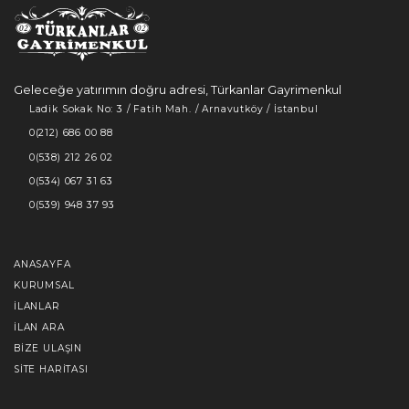
Geleceğe yatırımın doğru adresi, Türkanlar Gayrimenkul
Ladik Sokak No: 3 / Fatih Mah. / Arnavutköy / İstanbul
0(212) 686 00 88
0(538) 212 26 02
0(534) 067 31 63
0(539) 948 37 93
ANASAYFA
KURUMSAL
İLANLAR
İLAN ARA
BIZE ULAŞIN
SITE HARITASI