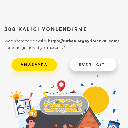
308 KALICI YÖNLENDIRME
Web sitemizden ayrılıp,
https://turkanlargayrimenkul.com/
adresine gitmek istiyor musunuz?
ANASAYFA
EVET, GIT!