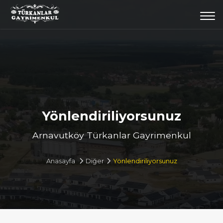
Togg
navi
Yönlendiriliyorsunuz
Arnavutköy Türkanlar Gayrimenkul
Anasayfa
Diğer
Yönlendiriliyorsunuz