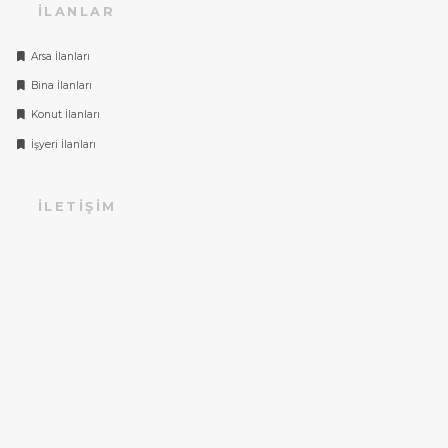
İLANLAR
Arsa İlanları
Bina İlanları
Konut İlanları
İşyeri İlanları
İLETIŞIM