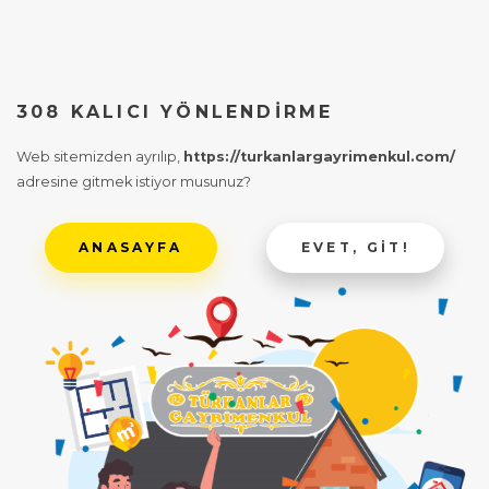
308 KALICI YÖNLENDIRME
Web sitemizden ayrılıp,
https://turkanlargayrimenkul.com/
adresine gitmek istiyor musunuz?
ANASAYFA
EVET, GIT!