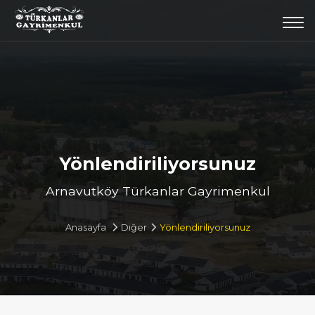
Togg
navi
Yönlendiriliyorsunuz
Arnavutköy Türkanlar Gayrimenkul
Anasayfa
Diğer
Yönlendiriliyorsunuz