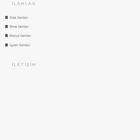
İLANLAR
Arsa İlanları
Bina İlanları
Konut İlanları
İşyeri İlanları
İLETIŞIM