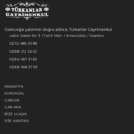
Geleceğe yatırımın doğru adresi, Türkanlar Gayrimenkul
Ladik Sokak No: 3 / Fatih Mah. / Arnavutköy / İstanbul
0(212) 686 00 88
0(538) 212 26 02
0(534) 067 31 63
0(539) 948 37 93
ANASAYFA
KURUMSAL
İLANLAR
İLAN ARA
BIZE ULAŞIN
SITE HARITASI