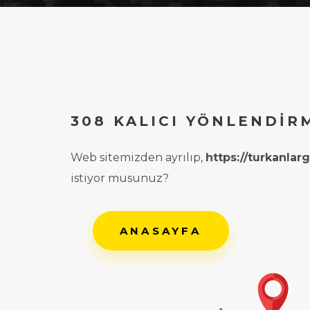
308 KALICI YÖNLENDIR
Web sitemizden ayrılıp,
https://turkanla
istiyor musunuz?
ANASAYFA