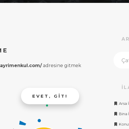
A
ME
rgayrimenkul.com/
adresine gitmek
İL
EVET, GIT!
Arsa İ
Bina İ
Konut 