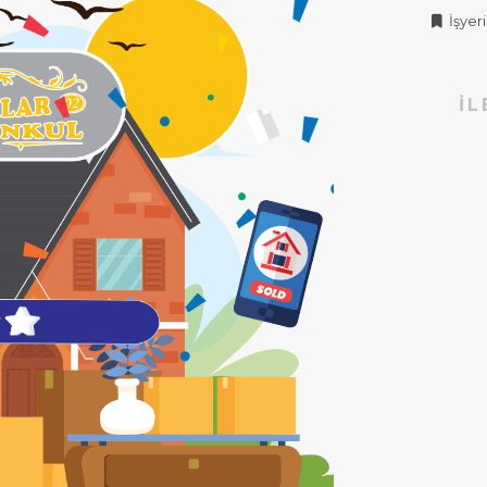
İşyeri 
İL