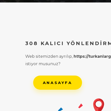
308 KALICI YÖNLENDIR
Web sitemizden ayrılıp,
https://turkanla
istiyor musunuz?
ANASAYFA