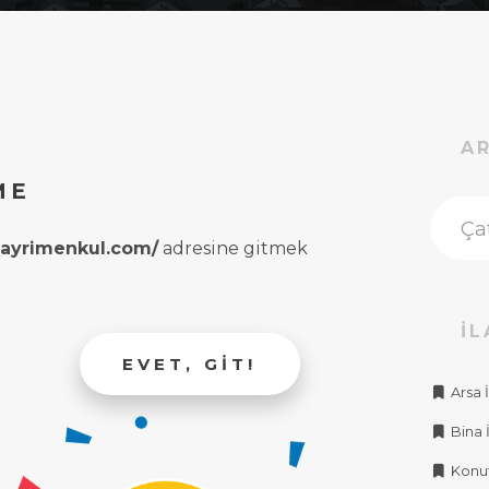
A
ME
rgayrimenkul.com/
adresine gitmek
İL
EVET, GIT!
Arsa İ
Bina İ
Konut 