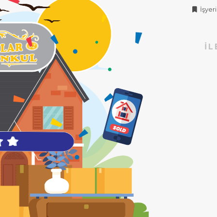
İşyeri 
İL