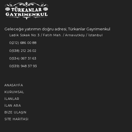
Geleceğe yatırımın doğru adresi, Türkanlar Gayrimenkul
Ladik Sokak No: 3 / Fatih Mah. / Arnavutköy / İstanbul
0(212) 686 00 88
0(538) 212 26 02
0(534) 067 31 63
0(539) 948 37 93
ANASAYFA
KURUMSAL
İLANLAR
İLAN ARA
BIZE ULAŞIN
SITE HARITASI