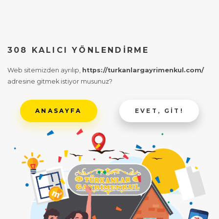
308 KALICI YÖNLENDIRME
Web sitemizden ayrılıp,
https://turkanlargayrimenkul.com/
adresine gitmek istiyor musunuz?
ANASAYFA
EVET, GIT!