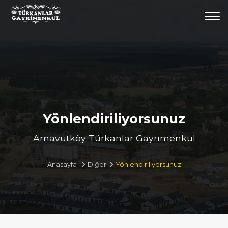
Togg
navi
Yönlendiriliyorsunuz
Arnavutköy Türkanlar Gayrimenkul
Anasayfa
Diğer
Yönlendiriliyorsunuz