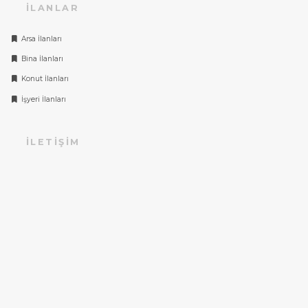
İLANLAR
Arsa İlanları
Bina İlanları
Konut İlanları
İşyeri İlanları
İLETIŞIM