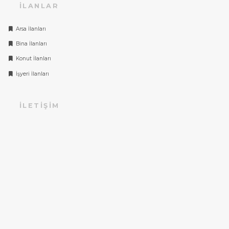
İLANLAR
Arsa İlanları
Bina İlanları
Konut İlanları
İşyeri İlanları
İLETIŞIM