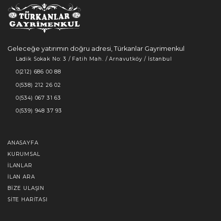
Geleceğe yatırımın doğru adresi, Türkanlar Gayrimenkul
Ladik Sokak No: 3 / Fatih Mah. / Arnavutköy / İstanbul
0(212) 686 00 88
0(538) 212 26 02
0(534) 067 31 63
0(539) 948 37 93
ANASAYFA
KURUMSAL
İLANLAR
İLAN ARA
BIZE ULAŞIN
SITE HARITASI