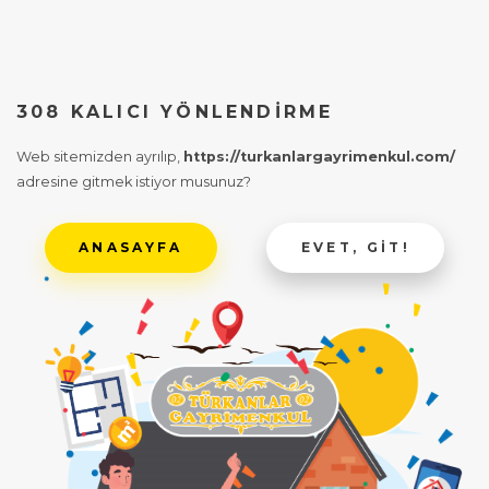
308 KALICI YÖNLENDIRME
Web sitemizden ayrılıp,
https://turkanlargayrimenkul.com/
adresine gitmek istiyor musunuz?
ANASAYFA
EVET, GIT!