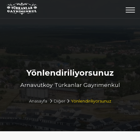
Togg
navi
Yönlendiriliyorsunuz
Arnavutköy Türkanlar Gayrimenkul
Anasayfa
Diğer
Yönlendiriliyorsunuz