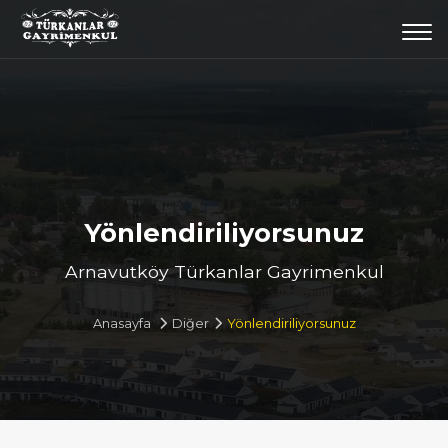
Togg
navi
Yönlendiriliyorsunuz
Arnavutköy Türkanlar Gayrimenkul
Anasayfa
Diğer
Yönlendiriliyorsunuz