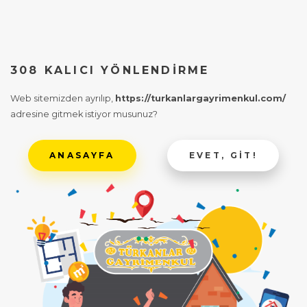
308 KALICI YÖNLENDIRME
Web sitemizden ayrılıp,
https://turkanlargayrimenkul.com/
adresine gitmek istiyor musunuz?
ANASAYFA
EVET, GIT!