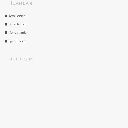
İLANLAR
Arsa İlanları
Bina İlanları
Konut İlanları
İşyeri İlanları
İLETIŞIM