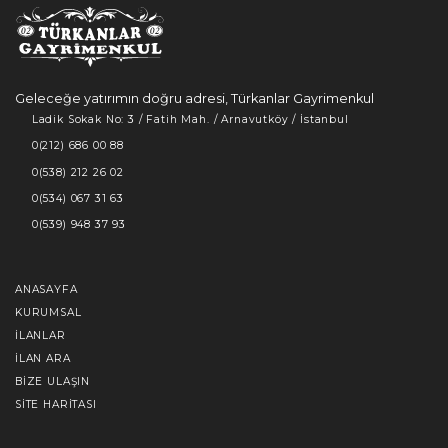
Geleceğe yatırımın doğru adresi, Türkanlar Gayrimenkul
Ladik Sokak No: 3 / Fatih Mah. / Arnavutköy / İstanbul
0(212) 686 00 88
0(538) 212 26 02
0(534) 067 31 63
0(539) 948 37 93
ANASAYFA
KURUMSAL
İLANLAR
İLAN ARA
BIZE ULAŞIN
SITE HARITASI