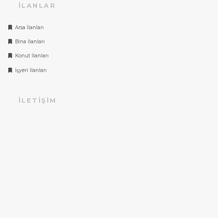
İLANLAR
Arsa İlanları
Bina İlanları
Konut İlanları
İşyeri İlanları
İLETIŞIM