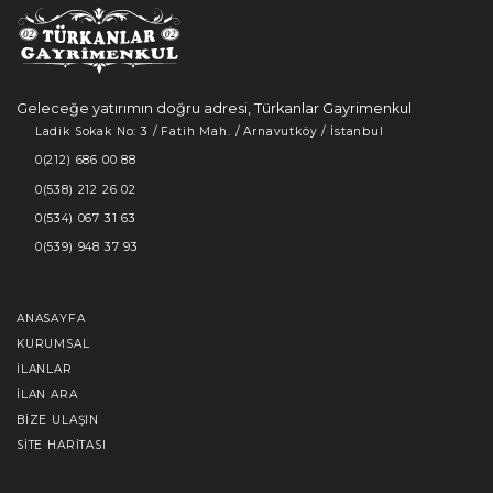
Geleceğe yatırımın doğru adresi, Türkanlar Gayrimenkul
Ladik Sokak No: 3 / Fatih Mah. / Arnavutköy / İstanbul
0(212) 686 00 88
0(538) 212 26 02
0(534) 067 31 63
0(539) 948 37 93
ANASAYFA
KURUMSAL
İLANLAR
İLAN ARA
BIZE ULAŞIN
SITE HARITASI