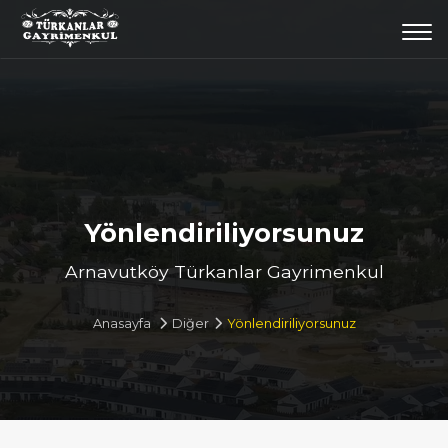
Togg
navi
Yönlendiriliyorsunuz
Arnavutköy Türkanlar Gayrimenkul
Anasayfa
Diğer
Yönlendiriliyorsunuz