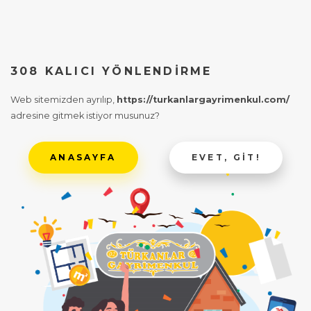
308 KALICI YÖNLENDIRME
Web sitemizden ayrılıp,
https://turkanlargayrimenkul.com/
adresine gitmek istiyor musunuz?
ANASAYFA
EVET, GIT!