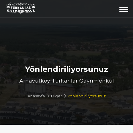
Togg
navi
Yönlendiriliyorsunuz
Arnavutköy Türkanlar Gayrimenkul
Anasayfa
Diğer
Yönlendiriliyorsunuz