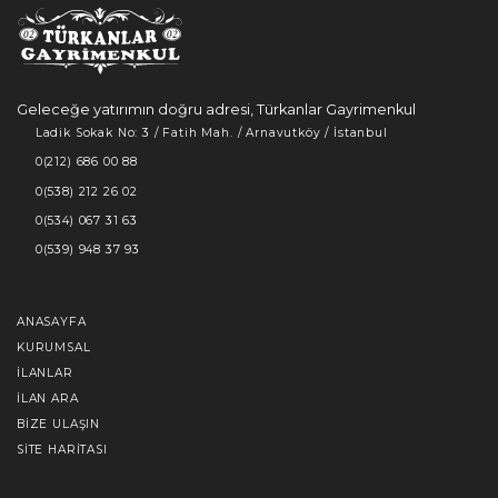
Geleceğe yatırımın doğru adresi, Türkanlar Gayrimenkul
Ladik Sokak No: 3 / Fatih Mah. / Arnavutköy / İstanbul
0(212) 686 00 88
0(538) 212 26 02
0(534) 067 31 63
0(539) 948 37 93
ANASAYFA
KURUMSAL
İLANLAR
İLAN ARA
BIZE ULAŞIN
SITE HARITASI