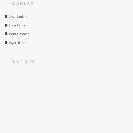
İLANLAR
Arsa İlanları
Bina İlanları
Konut İlanları
İşyeri İlanları
İLETIŞIM