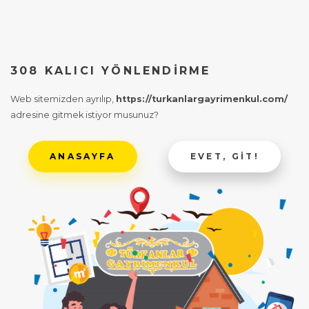
308 KALICI YÖNLENDIRME
Web sitemizden ayrılıp,
https://turkanlargayrimenkul.com/
adresine gitmek istiyor musunuz?
ANASAYFA
EVET, GIT!