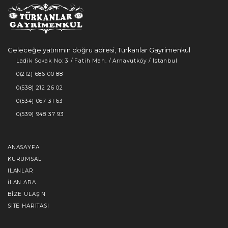
Geleceğe yatırımın doğru adresi, Türkanlar Gayrimenkul
Ladik Sokak No: 3 / Fatih Mah. / Arnavutköy / İstanbul
0(212) 686 00 88
0(538) 212 26 02
0(534) 067 31 63
0(539) 948 37 93
ANASAYFA
KURUMSAL
İLANLAR
İLAN ARA
BIZE ULAŞIN
SITE HARITASI