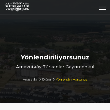
Togg
navi
Yönlendiriliyorsunuz
Arnavutköy Türkanlar Gayrimenkul
Anasayfa
Diğer
Yönlendiriliyorsunuz