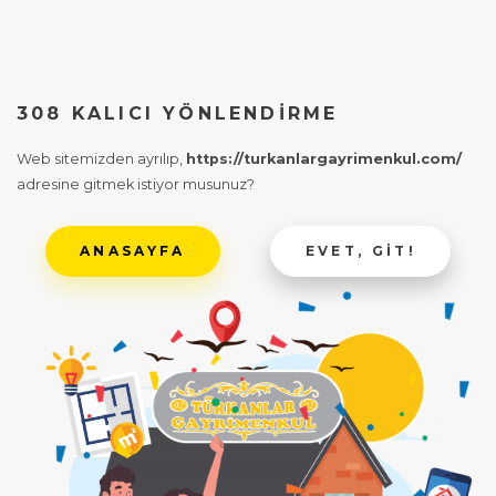
308 KALICI YÖNLENDIRME
Web sitemizden ayrılıp,
https://turkanlargayrimenkul.com/
adresine gitmek istiyor musunuz?
ANASAYFA
EVET, GIT!