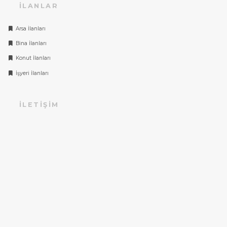
İLANLAR
Arsa İlanları
Bina İlanları
Konut İlanları
İşyeri İlanları
İLETIŞIM