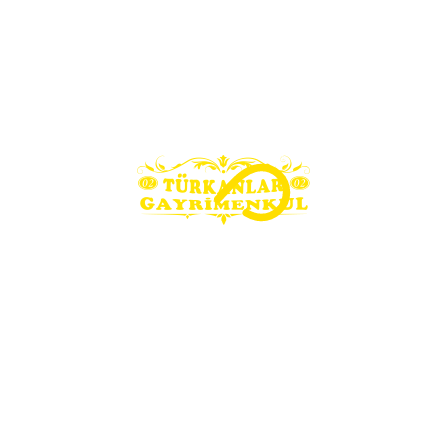
İLANLAR
Arsa İlanları
Bina İlanları
Konut İlanları
İşyeri İlanları
İLETIŞIM