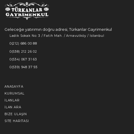
Geleceğe yatırımın doğru adresi, Türkanlar Gayrimenkul
Ladik Sokak No: 3 / Fatih Mah. / Arnavutköy / İstanbul
0(212) 686 00 88
0(538) 212 26 02
0(534) 067 31 63
0(539) 948 37 93
ANASAYFA
KURUMSAL
İLANLAR
İLAN ARA
BIZE ULAŞIN
SITE HARITASI