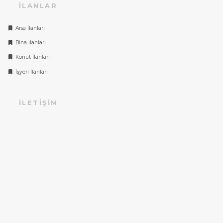
İLANLAR
Arsa İlanları
Bina İlanları
Konut İlanları
İşyeri İlanları
İLETIŞIM