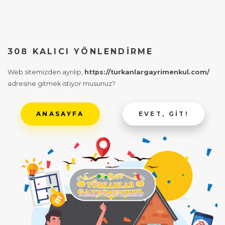
308 KALICI YÖNLENDIRME
Web sitemizden ayrılıp,
https://turkanlargayrimenkul.com/
adresine gitmek istiyor musunuz?
ANASAYFA
EVET, GIT!