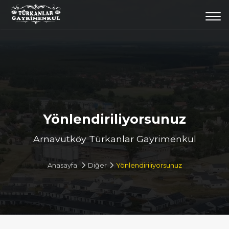
Togg
navi
Yönlendiriliyorsunuz
Arnavutköy Türkanlar Gayrimenkul
Anasayfa
Diğer
Yönlendiriliyorsunuz