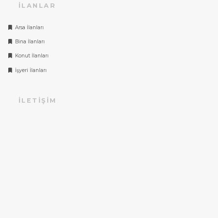
İLANLAR
Arsa İlanları
Bina İlanları
Konut İlanları
İşyeri İlanları
İLETIŞIM