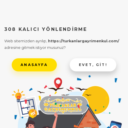
308 KALICI YÖNLENDIRME
Web sitemizden ayrılıp,
https://turkanlargayrimenkul.com/
adresine gitmek istiyor musunuz?
ANASAYFA
EVET, GIT!