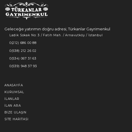
Geleceğe yatırımın doğru adresi, Türkanlar Gayrimenkul
Ladik Sokak No: 3 / Fatih Mah. / Arnavutköy / İstanbul
0(212) 686 00 88
0(538) 212 26 02
0(534) 067 31 63
0(539) 948 37 93
ANASAYFA
KURUMSAL
İLANLAR
İLAN ARA
BIZE ULAŞIN
SITE HARITASI