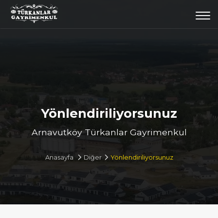
Togg
navi
Yönlendiriliyorsunuz
Arnavutköy Türkanlar Gayrimenkul
Anasayfa
Diğer
Yönlendiriliyorsunuz