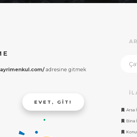
A
ME
rgayrimenkul.com/
adresine gitmek
İL
EVET, GIT!
Arsa İ
Bina İ
Konut 