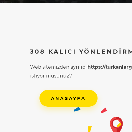
308 KALICI YÖNLENDIR
Web sitemizden ayrılıp,
https://turkanla
istiyor musunuz?
ANASAYFA