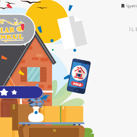
İşyeri 
İL