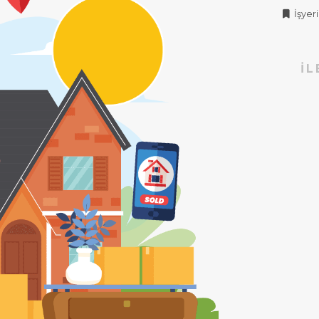
İşyeri 
İL