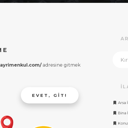
A
ME
rgayrimenkul.com/
adresine gitmek
İL
EVET, GIT!
Arsa İ
Bina İ
Konut 