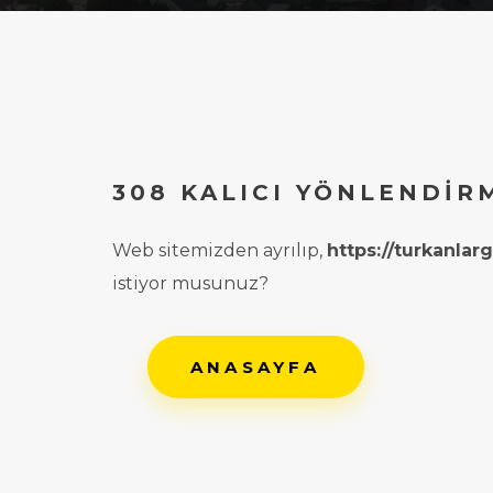
308 KALICI YÖNLENDIR
Web sitemizden ayrılıp,
https://turkanla
istiyor musunuz?
ANASAYFA