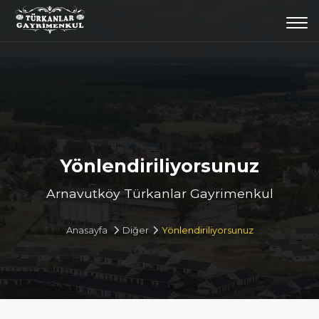
Togg
navi
Yönlendiriliyorsunuz
Arnavutköy Türkanlar Gayrimenkul
Anasayfa
Diğer
Yönlendiriliyorsunuz