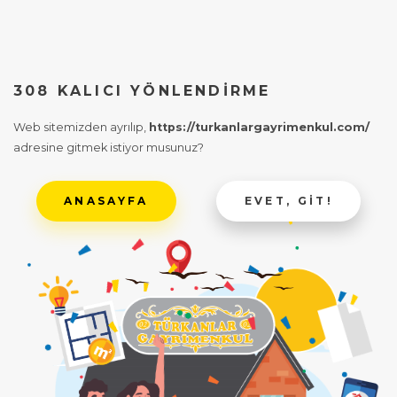
308 KALICI YÖNLENDIRME
Web sitemizden ayrılıp,
https://turkanlargayrimenkul.com/
adresine gitmek istiyor musunuz?
ANASAYFA
EVET, GIT!