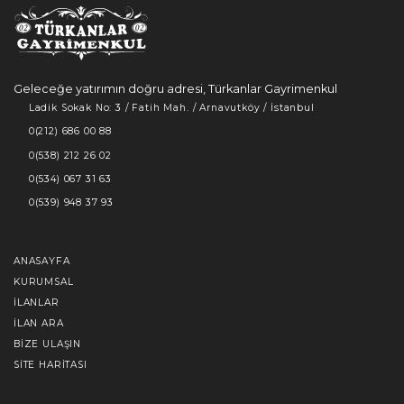
Geleceğe yatırımın doğru adresi, Türkanlar Gayrimenkul
Ladik Sokak No: 3 / Fatih Mah. / Arnavutköy / İstanbul
0(212) 686 00 88
0(538) 212 26 02
0(534) 067 31 63
0(539) 948 37 93
ANASAYFA
KURUMSAL
İLANLAR
İLAN ARA
BIZE ULAŞIN
SITE HARITASI