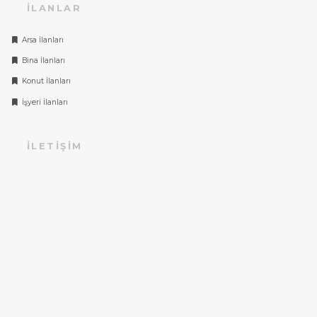
İLANLAR
Arsa İlanları
Bina İlanları
Konut İlanları
İşyeri İlanları
İLETIŞIM