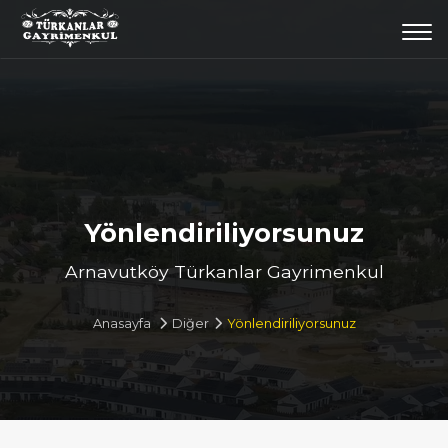
Togg
navi
Yönlendiriliyorsunuz
Arnavutköy Türkanlar Gayrimenkul
Anasayfa
Diğer
Yönlendiriliyorsunuz