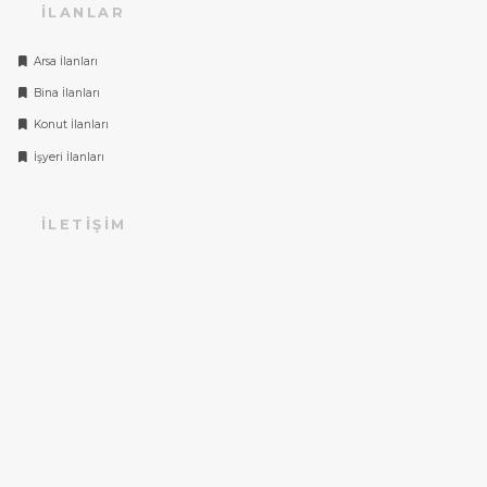
İLANLAR
Arsa İlanları
Bina İlanları
Konut İlanları
İşyeri İlanları
İLETIŞIM