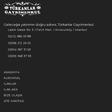
Geleceğe yatırımın doğru adresi, Türkanlar Gayrimenkul
Ladik Sokak No: 3 / Fatih Mah. / Arnavutköy / İstanbul
0(212) 686 00 88
0(538) 212 26 02
0(534) 067 31 63
0(539) 948 37 93
ANASAYFA
KURUMSAL
İLANLAR
İLAN ARA
BIZE ULAŞIN
SITE HARITASI