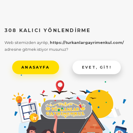
308 KALICI YÖNLENDIRME
Web sitemizden ayrılıp,
https://turkanlargayrimenkul.com/
adresine gitmek istiyor musunuz?
ANASAYFA
EVET, GIT!