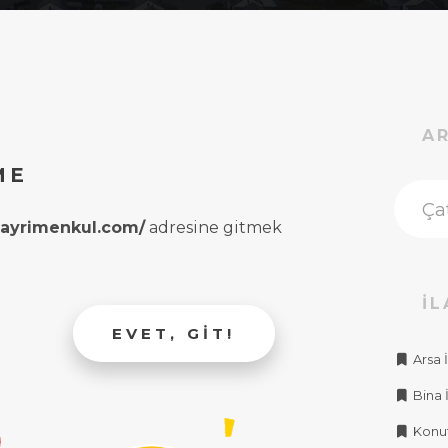
A
ME
rgayrimenkul.com/
adresine gitmek
İL
EVET, GIT!
Arsa İ
Bina İ
Konut 