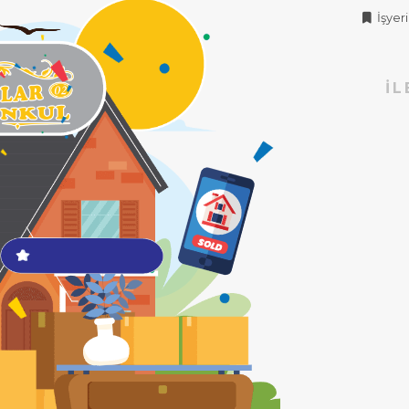
İşyeri 
İL