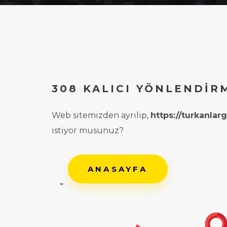
308 KALICI YÖNLENDIR
Web sitemizden ayrılıp,
https://turkanla
istiyor musunuz?
ANASAYFA