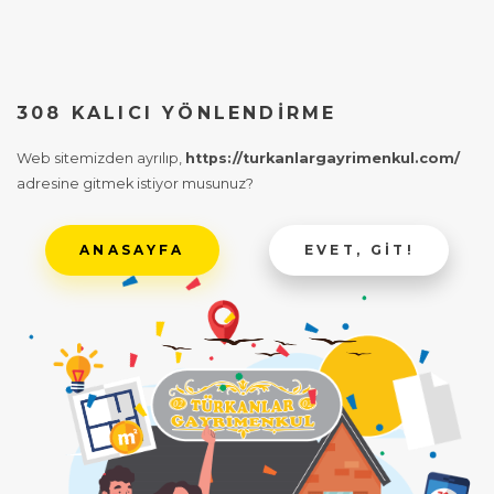
308 KALICI YÖNLENDIRME
Web sitemizden ayrılıp,
https://turkanlargayrimenkul.com/
adresine gitmek istiyor musunuz?
ANASAYFA
EVET, GIT!