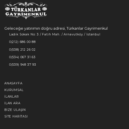
Geleceğe yatırımın doğru adresi, Türkanlar Gayrimenkul
Ladik Sokak No: 3 / Fatih Mah. / Arnavutköy / İstanbul
0(212) 686 00 88
0(538) 212 26 02
0(534) 067 31 63
0(539) 948 37 93
ANASAYFA
KURUMSAL
İLANLAR
İLAN ARA
BIZE ULAŞIN
SITE HARITASI