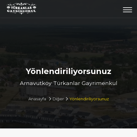
Togg
navi
Yönlendiriliyorsunuz
Arnavutköy Türkanlar Gayrimenkul
Anasayfa
Diğer
Yönlendiriliyorsunuz