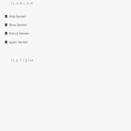
İLANLAR
Arsa İlanları
Bina İlanları
Konut İlanları
İşyeri İlanları
İLETIŞIM