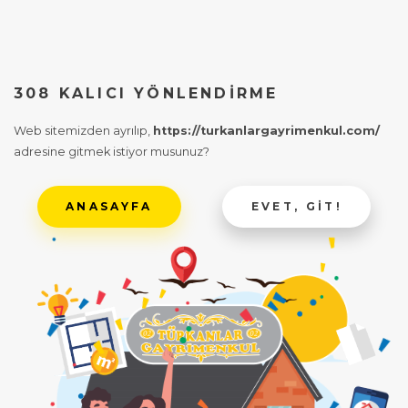
308 KALICI YÖNLENDIRME
Web sitemizden ayrılıp,
https://turkanlargayrimenkul.com/
adresine gitmek istiyor musunuz?
ANASAYFA
EVET, GIT!