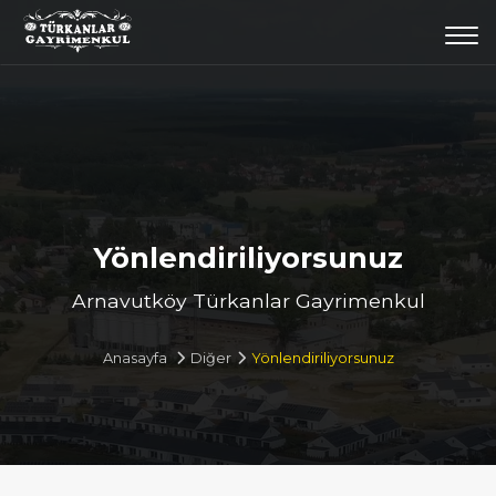
Togg
navi
Yönlendiriliyorsunuz
Arnavutköy Türkanlar Gayrimenkul
Anasayfa
Diğer
Yönlendiriliyorsunuz