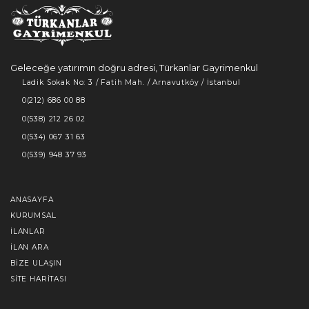
Geleceğe yatırımın doğru adresi, Türkanlar Gayrimenkul
Ladik Sokak No: 3 / Fatih Mah. / Arnavutköy / İstanbul
0(212) 686 00 88
0(538) 212 26 02
0(534) 067 31 63
0(539) 948 37 93
ANASAYFA
KURUMSAL
İLANLAR
İLAN ARA
BIZE ULAŞIN
SITE HARITASI