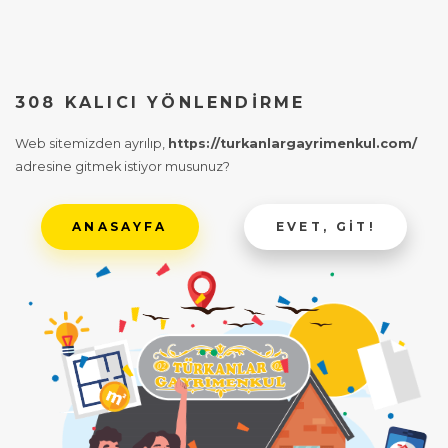
308 KALICI YÖNLENDIRME
Web sitemizden ayrılıp,
https://turkanlargayrimenkul.com/
adresine gitmek istiyor musunuz?
ANASAYFA
EVET, GIT!