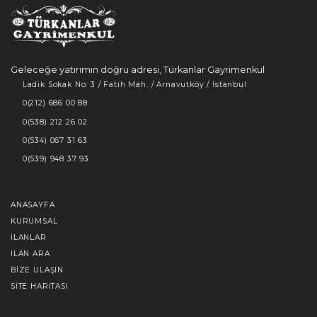
Geleceğe yatırımın doğru adresi, Türkanlar Gayrimenkul
Ladik Sokak No: 3 / Fatih Mah. / Arnavutköy / İstanbul
0(212) 686 00 88
0(538) 212 26 02
0(534) 067 31 63
0(539) 948 37 93
ANASAYFA
KURUMSAL
İLANLAR
İLAN ARA
BIZE ULAŞIN
SITE HARITASI