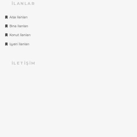
İLANLAR
Arsa İlanları
Bina İlanları
Konut İlanları
İşyeri İlanları
İLETIŞIM