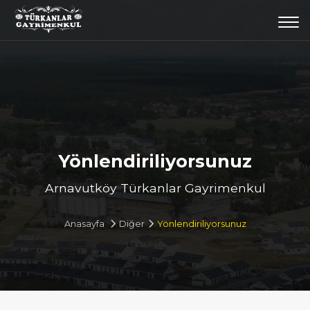
Togg
navi
Yönlendiriliyorsunuz
Arnavutköy Türkanlar Gayrimenkul
Anasayfa
Diğer
Yönlendiriliyorsunuz