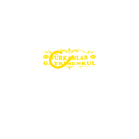
İLANLAR
Arsa İlanları
Bina İlanları
Konut İlanları
İşyeri İlanları
İLETIŞIM