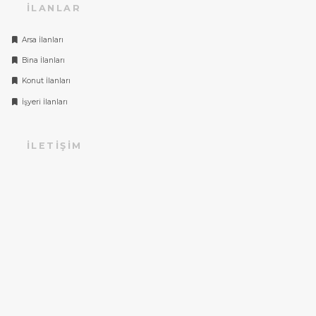
İLANLAR
Arsa İlanları
Bina İlanları
Konut İlanları
İşyeri İlanları
İLETIŞIM