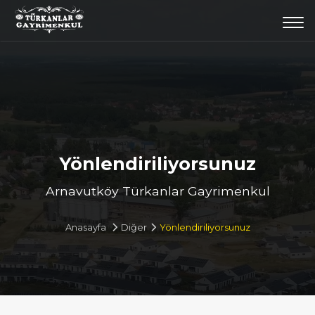
Togg
navi
Yönlendiriliyorsunuz
Arnavutköy Türkanlar Gayrimenkul
Anasayfa
Diğer
Yönlendiriliyorsunuz