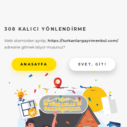
308 KALICI YÖNLENDIRME
Web sitemizden ayrılıp,
https://turkanlargayrimenkul.com/
adresine gitmek istiyor musunuz?
ANASAYFA
EVET, GIT!