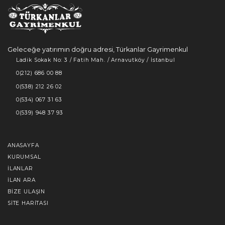
Geleceğe yatırımın doğru adresi, Türkanlar Gayrimenkul
Ladik Sokak No: 3 / Fatih Mah. / Arnavutköy / İstanbul
0(212) 686 00 88
0(538) 212 26 02
0(534) 067 31 63
0(539) 948 37 93
ANASAYFA
KURUMSAL
İLANLAR
İLAN ARA
BIZE ULAŞIN
SITE HARITASI