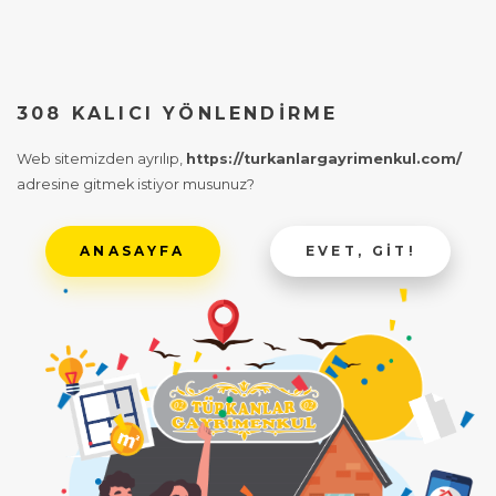
308 KALICI YÖNLENDIRME
Web sitemizden ayrılıp,
https://turkanlargayrimenkul.com/
adresine gitmek istiyor musunuz?
ANASAYFA
EVET, GIT!