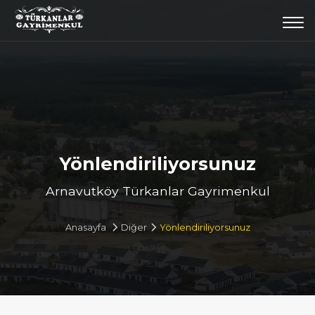
Togg
navi
Yönlendiriliyorsunuz
Arnavutköy Türkanlar Gayrimenkul
Anasayfa
Diğer
Yönlendiriliyorsunuz