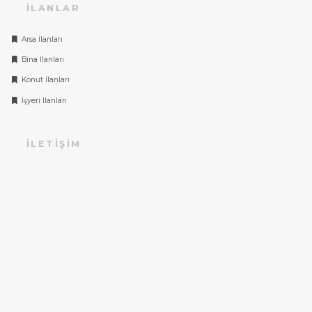
İLANLAR
Arsa İlanları
Bina İlanları
Konut İlanları
İşyeri İlanları
İLETIŞIM