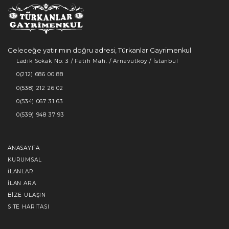
Geleceğe yatırımın doğru adresi, Türkanlar Gayrimenkul
Ladik Sokak No: 3 / Fatih Mah. / Arnavutköy / İstanbul
0(212) 686 00 88
0(538) 212 26 02
0(534) 067 31 63
0(539) 948 37 93
ANASAYFA
KURUMSAL
İLANLAR
İLAN ARA
BIZE ULAŞIN
SITE HARITASI