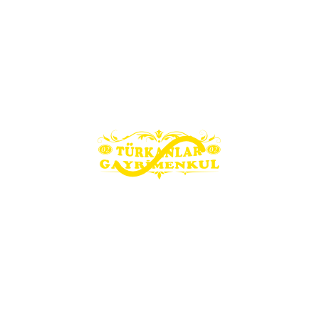
İşyeri 
İL