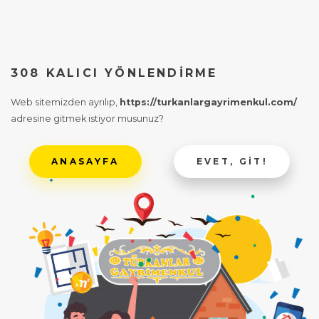
308 KALICI YÖNLENDIRME
Web sitemizden ayrılıp,
https://turkanlargayrimenkul.com/
adresine gitmek istiyor musunuz?
ANASAYFA
EVET, GIT!