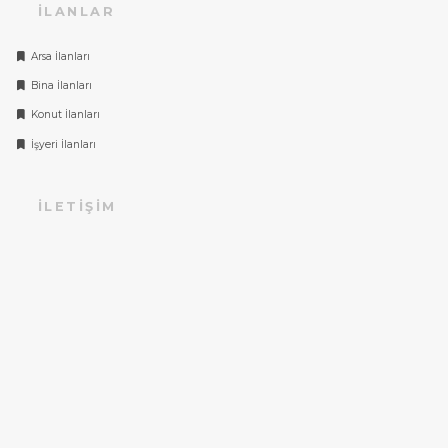
İLANLAR
Arsa İlanları
Bina İlanları
Konut İlanları
İşyeri İlanları
İLETIŞIM