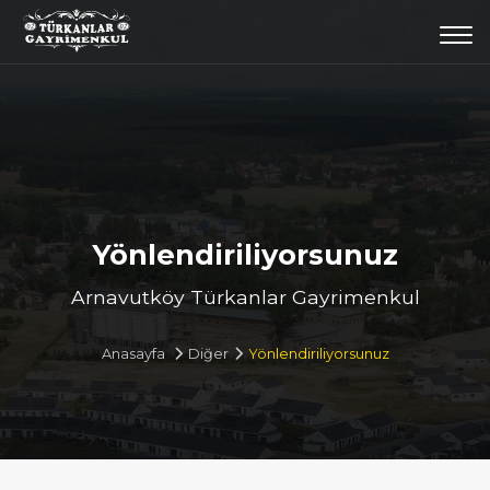
Togg
navi
Yönlendiriliyorsunuz
Arnavutköy Türkanlar Gayrimenkul
Anasayfa
Diğer
Yönlendiriliyorsunuz