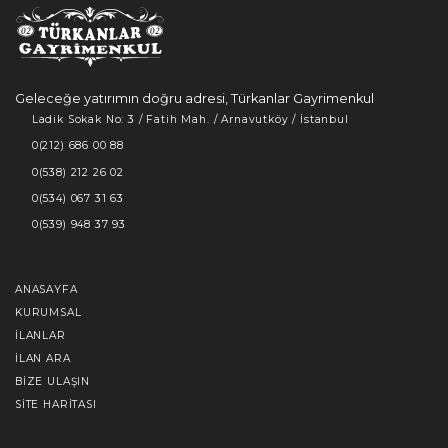
Geleceğe yatırımın doğru adresi, Türkanlar Gayrimenkul
Ladik Sokak No: 3 / Fatih Mah. / Arnavutköy / İstanbul
0(212) 686 00 88
0(538) 212 26 02
0(534) 067 31 63
0(539) 948 37 93
ANASAYFA
KURUMSAL
İLANLAR
İLAN ARA
BIZE ULAŞIN
SITE HARITASI