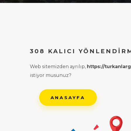
308 KALICI YÖNLENDIR
Web sitemizden ayrılıp,
https://turkanla
istiyor musunuz?
ANASAYFA