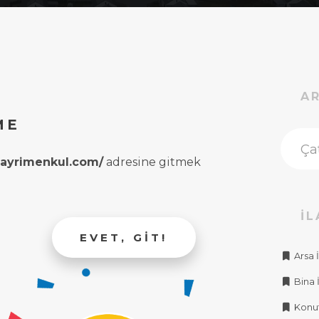
A
ME
rgayrimenkul.com/
adresine gitmek
İL
EVET, GIT!
Arsa İ
Bina İ
Konut 