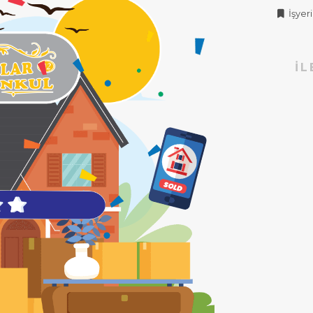
İşyeri 
İL