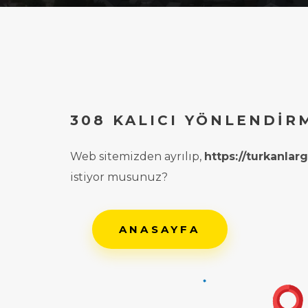
308 KALICI YÖNLENDIR
Web sitemizden ayrılıp,
https://turkanla
istiyor musunuz?
ANASAYFA