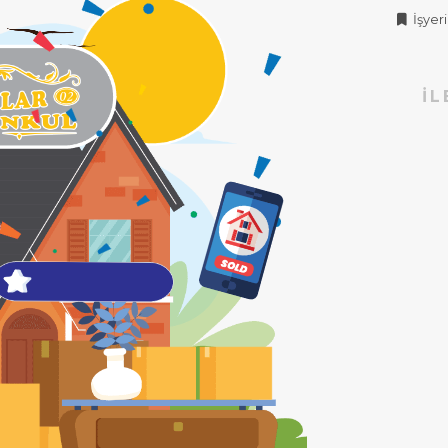
İşyeri 
İL