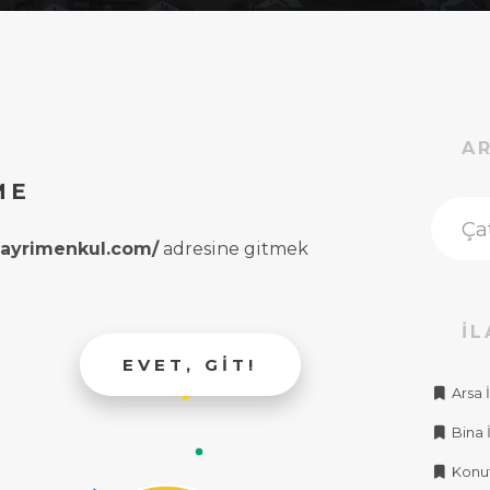
A
ME
rgayrimenkul.com/
adresine gitmek
İL
EVET, GIT!
Arsa İ
Bina İ
Konut 