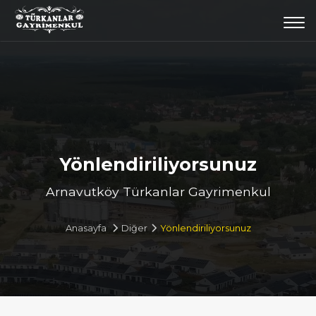
Togg
navi
Yönlendiriliyorsunuz
Arnavutköy Türkanlar Gayrimenkul
Anasayfa
Diğer
Yönlendiriliyorsunuz