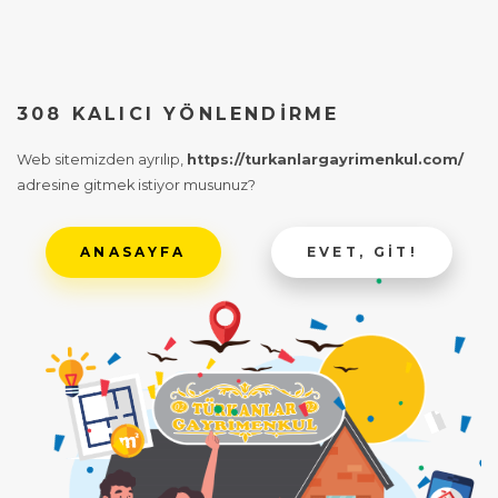
308 KALICI YÖNLENDIRME
Web sitemizden ayrılıp,
https://turkanlargayrimenkul.com/
adresine gitmek istiyor musunuz?
ANASAYFA
EVET, GIT!