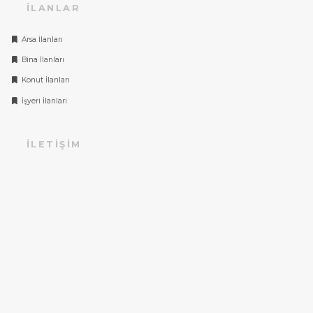
İLANLAR
Arsa İlanları
Bina İlanları
Konut İlanları
İşyeri İlanları
İLETIŞIM