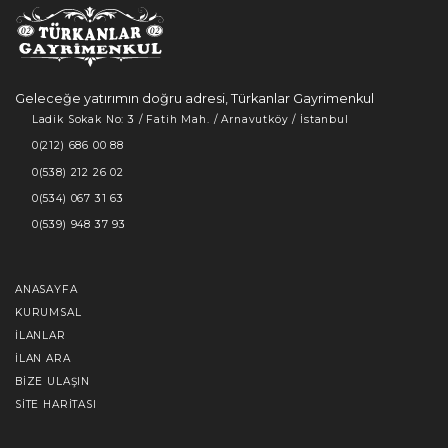
Geleceğe yatırımın doğru adresi, Türkanlar Gayrimenkul
Ladik Sokak No: 3 / Fatih Mah. / Arnavutköy / İstanbul
0(212) 686 00 88
0(538) 212 26 02
0(534) 067 31 63
0(539) 948 37 93
ANASAYFA
KURUMSAL
İLANLAR
İLAN ARA
BIZE ULAŞIN
SITE HARITASI