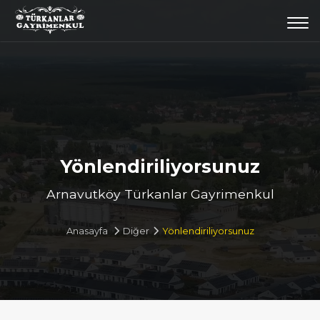
Togg
navi
Yönlendiriliyorsunuz
Arnavutköy Türkanlar Gayrimenkul
Anasayfa
Diğer
Yönlendiriliyorsunuz