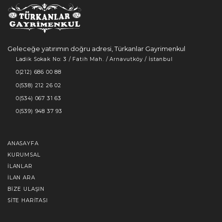
Geleceğe yatırımın doğru adresi, Türkanlar Gayrimenkul
Ladik Sokak No: 3 / Fatih Mah. / Arnavutköy / İstanbul
0(212) 686 00 88
0(538) 212 26 02
0(534) 067 31 63
0(539) 948 37 93
ANASAYFA
KURUMSAL
İLANLAR
İLAN ARA
BIZE ULAŞIN
SITE HARITASI