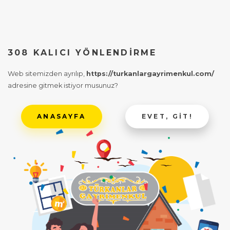
308 KALICI YÖNLENDIRME
Web sitemizden ayrılıp,
https://turkanlargayrimenkul.com/
adresine gitmek istiyor musunuz?
ANASAYFA
EVET, GIT!