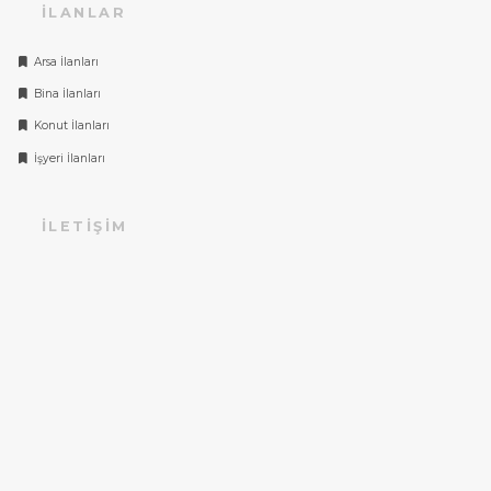
İLANLAR
Arsa İlanları
Bina İlanları
Konut İlanları
İşyeri İlanları
İLETIŞIM