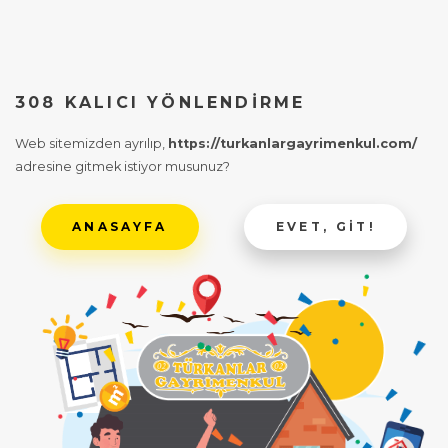
308 KALICI YÖNLENDIRME
Web sitemizden ayrılıp,
https://turkanlargayrimenkul.com/
adresine gitmek istiyor musunuz?
ANASAYFA
EVET, GIT!