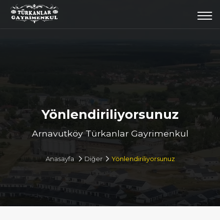
Togg
navi
Yönlendiriliyorsunuz
Arnavutköy Türkanlar Gayrimenkul
Anasayfa
Diğer
Yönlendiriliyorsunuz