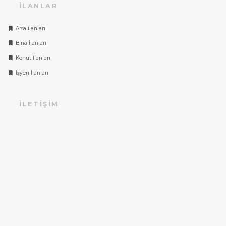
İLANLAR
Arsa İlanları
Bina İlanları
Konut İlanları
İşyeri İlanları
İLETIŞIM