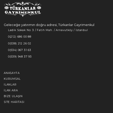
Geleceğe yatırımın doğru adresi, Türkanlar Gayrimenkul
Ladik Sokak No: 3 / Fatih Mah. / Arnavutköy / İstanbul
0(212) 686 00 88
0(538) 212 26 02
0(534) 067 31 63
0(539) 948 37 93
ANASAYFA
KURUMSAL
İLANLAR
İLAN ARA
BIZE ULAŞIN
SITE HARITASI