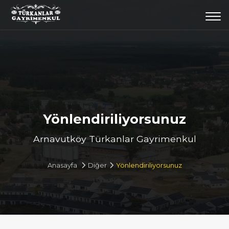
Togg
navi
Yönlendiriliyorsunuz
Arnavutköy Türkanlar Gayrimenkul
Anasayfa
Diğer
Yönlendiriliyorsunuz