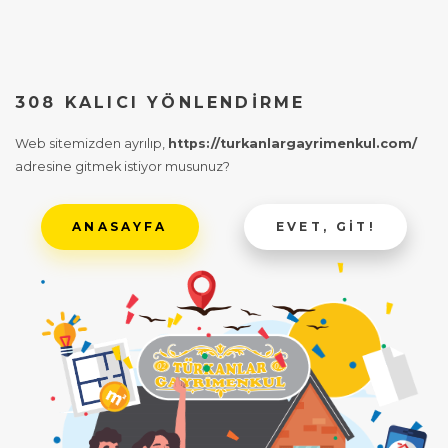
308 KALICI YÖNLENDIRME
Web sitemizden ayrılıp,
https://turkanlargayrimenkul.com/
adresine gitmek istiyor musunuz?
ANASAYFA
EVET, GIT!