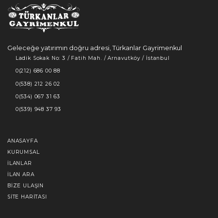
Geleceğe yatırımın doğru adresi, Türkanlar Gayrimenkul
Ladik Sokak No: 3 / Fatih Mah. / Arnavutköy / İstanbul
0(212) 686 00 88
0(538) 212 26 02
0(534) 067 31 63
0(539) 948 37 93
ANASAYFA
KURUMSAL
İLANLAR
İLAN ARA
BIZE ULAŞIN
SITE HARITASI