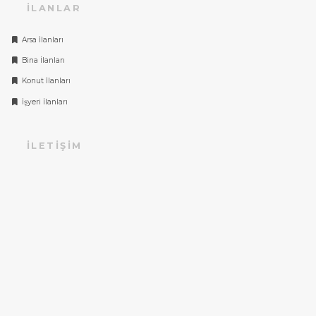
İLANLAR
Arsa İlanları
Bina İlanları
Konut İlanları
İşyeri İlanları
İLETIŞIM