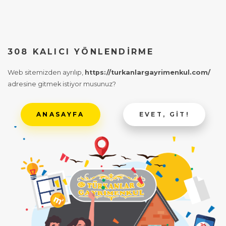
308 KALICI YÖNLENDIRME
Web sitemizden ayrılıp,
https://turkanlargayrimenkul.com/
adresine gitmek istiyor musunuz?
ANASAYFA
EVET, GIT!