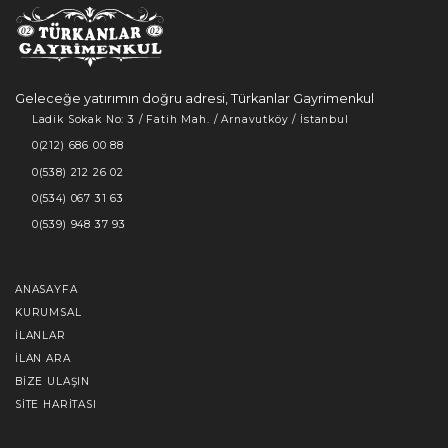
Geleceğe yatırımın doğru adresi, Türkanlar Gayrimenkul
Ladik Sokak No: 3 / Fatih Mah. / Arnavutköy / İstanbul
0(212) 686 00 88
0(538) 212 26 02
0(534) 067 31 63
0(539) 948 37 93
ANASAYFA
KURUMSAL
İLANLAR
İLAN ARA
BIZE ULAŞIN
SITE HARITASI