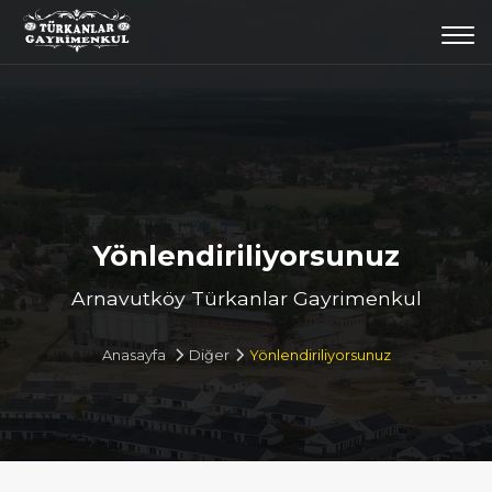
Togg
navi
Yönlendiriliyorsunuz
Arnavutköy Türkanlar Gayrimenkul
Anasayfa
Diğer
Yönlendiriliyorsunuz