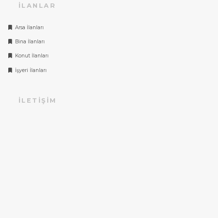
İLANLAR
Arsa İlanları
Bina İlanları
Konut İlanları
İşyeri İlanları
İLETIŞIM