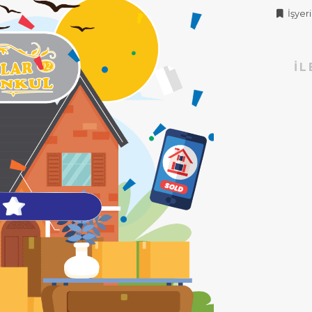
İşyeri 
İL