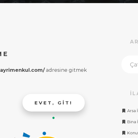
A
ME
rgayrimenkul.com/
adresine gitmek
İL
EVET, GIT!
Arsa İ
Bina İ
Konut 