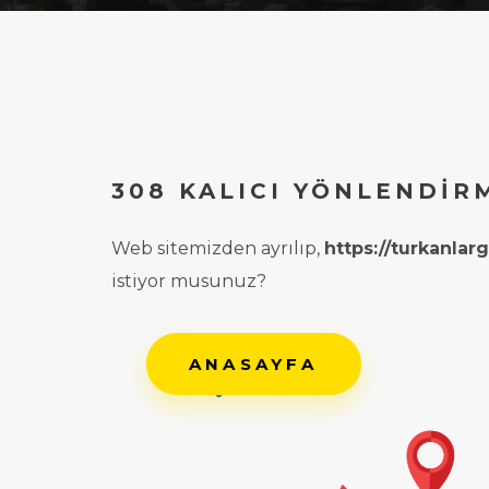
308 KALICI YÖNLENDIR
Web sitemizden ayrılıp,
https://turkanla
istiyor musunuz?
ANASAYFA