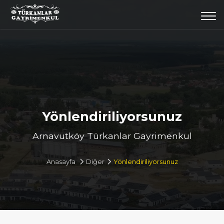
Togg
navi
Yönlendiriliyorsunuz
Arnavutköy Türkanlar Gayrimenkul
Anasayfa
Diğer
Yönlendiriliyorsunuz