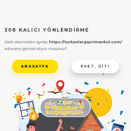
308 KALICI YÖNLENDIRME
Web sitemizden ayrılıp,
https://turkanlargayrimenkul.com/
adresine gitmek istiyor musunuz?
ANASAYFA
EVET, GIT!