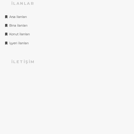
İLANLAR
Arsa İlanları
Bina İlanları
Konut İlanları
İşyeri İlanları
İLETIŞIM