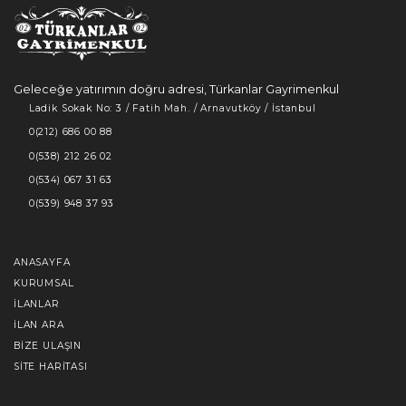
Geleceğe yatırımın doğru adresi, Türkanlar Gayrimenkul
Ladik Sokak No: 3 / Fatih Mah. / Arnavutköy / İstanbul
0(212) 686 00 88
0(538) 212 26 02
0(534) 067 31 63
0(539) 948 37 93
ANASAYFA
KURUMSAL
İLANLAR
İLAN ARA
BIZE ULAŞIN
SITE HARITASI