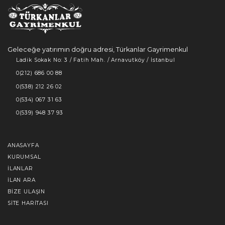
Geleceğe yatırımın doğru adresi, Türkanlar Gayrimenkul
Ladik Sokak No: 3 / Fatih Mah. / Arnavutköy / İstanbul
0(212) 686 00 88
0(538) 212 26 02
0(534) 067 31 63
0(539) 948 37 93
ANASAYFA
KURUMSAL
İLANLAR
İLAN ARA
BIZE ULAŞIN
SITE HARITASI