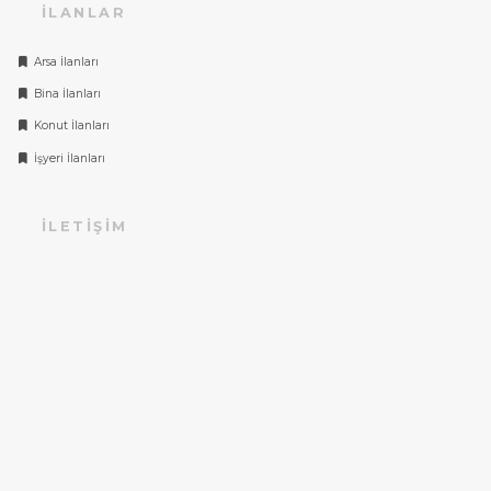
İLANLAR
Arsa İlanları
Bina İlanları
Konut İlanları
İşyeri İlanları
İLETIŞIM