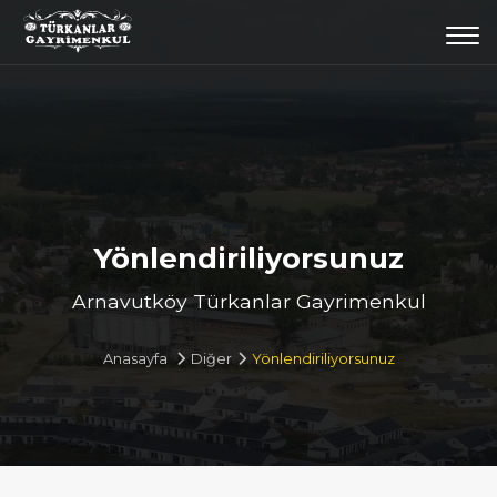
Togg
navi
Yönlendiriliyorsunuz
Arnavutköy Türkanlar Gayrimenkul
Anasayfa
Diğer
Yönlendiriliyorsunuz