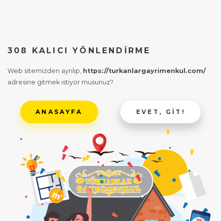
308 KALICI YÖNLENDIRME
Web sitemizden ayrılıp,
https://turkanlargayrimenkul.com/
adresine gitmek istiyor musunuz?
ANASAYFA
EVET, GIT!