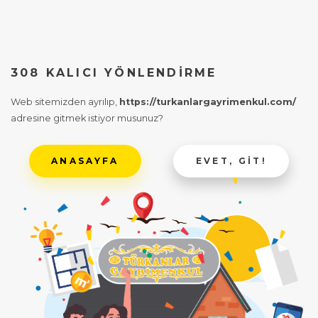
308 KALICI YÖNLENDIRME
Web sitemizden ayrılıp,
https://turkanlargayrimenkul.com/
adresine gitmek istiyor musunuz?
ANASAYFA
EVET, GIT!