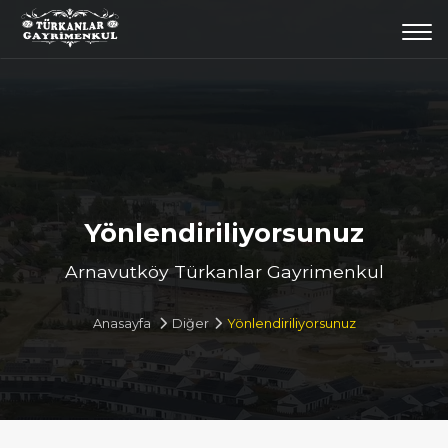
Togg
navi
Yönlendiriliyorsunuz
Arnavutköy Türkanlar Gayrimenkul
Anasayfa
Diğer
Yönlendiriliyorsunuz