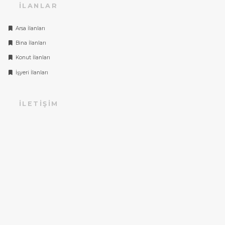
İLANLAR
Arsa İlanları
Bina İlanları
Konut İlanları
İşyeri İlanları
İLETIŞIM