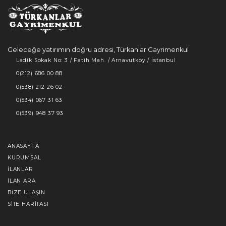
Geleceğe yatırımın doğru adresi, Türkanlar Gayrimenkul
Ladik Sokak No: 3 / Fatih Mah. / Arnavutköy / İstanbul
0(212) 686 00 88
0(538) 212 26 02
0(534) 067 31 63
0(539) 948 37 93
ANASAYFA
KURUMSAL
İLANLAR
İLAN ARA
BIZE ULAŞIN
SITE HARITASI