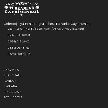
Geleceğe yatırımın doğru adresi, Türkanlar Gayrimenkul
Ladik Sokak No: 3 / Fatih Mah. / Arnavutköy / İstanbul
0(212) 686 00 88
0(538) 212 26 02
0(534) 067 31 63
0(539) 948 37 93
ANASAYFA
KURUMSAL
İLANLAR
İLAN ARA
BIZE ULAŞIN
SITE HARITASI