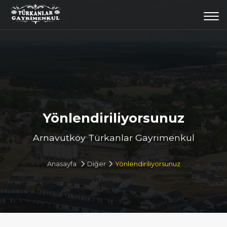
Togg
navi
Yönlendiriliyorsunuz
Arnavutköy Türkanlar Gayrimenkul
Anasayfa
Diğer
Yönlendiriliyorsunuz