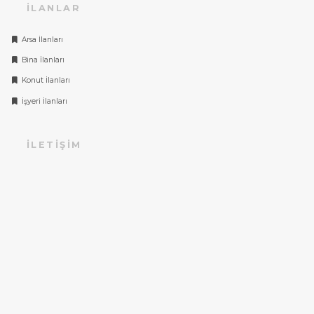
İLANLAR
Arsa İlanları
Bina İlanları
Konut İlanları
İşyeri İlanları
İLETIŞIM