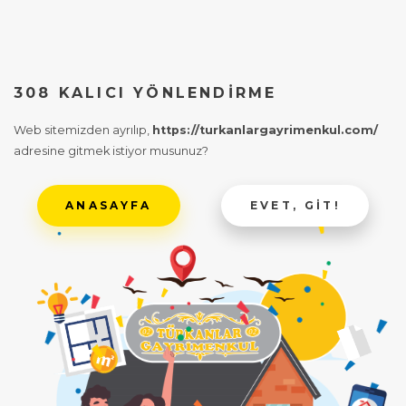
308 KALICI YÖNLENDIRME
Web sitemizden ayrılıp,
https://turkanlargayrimenkul.com/
adresine gitmek istiyor musunuz?
ANASAYFA
EVET, GIT!