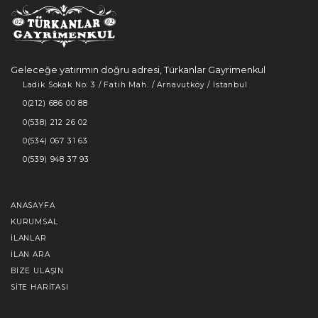
Geleceğe yatırımın doğru adresi, Türkanlar Gayrimenkul
Ladik Sokak No: 3 / Fatih Mah. / Arnavutköy / İstanbul
0(212) 686 00 88
0(538) 212 26 02
0(534) 067 31 63
0(539) 948 37 93
ANASAYFA
KURUMSAL
İLANLAR
İLAN ARA
BIZE ULAŞIN
SITE HARITASI