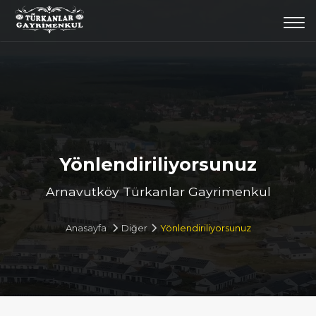
Togg
navi
Yönlendiriliyorsunuz
Arnavutköy Türkanlar Gayrimenkul
Anasayfa
Diğer
Yönlendiriliyorsunuz