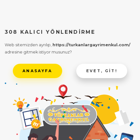
308 KALICI YÖNLENDIRME
Web sitemizden ayrılıp,
https://turkanlargayrimenkul.com/
adresine gitmek istiyor musunuz?
ANASAYFA
EVET, GIT!