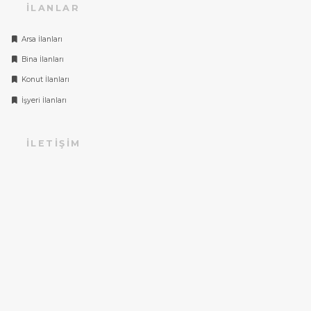
İLANLAR
Arsa İlanları
Bina İlanları
Konut İlanları
İşyeri İlanları
İLETIŞIM