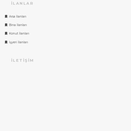
İLANLAR
Arsa İlanları
Bina İlanları
Konut İlanları
İşyeri İlanları
İLETIŞIM