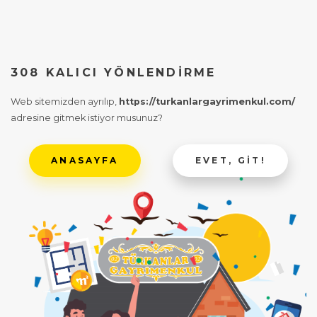
308 KALICI YÖNLENDIRME
Web sitemizden ayrılıp,
https://turkanlargayrimenkul.com/
adresine gitmek istiyor musunuz?
ANASAYFA
EVET, GIT!