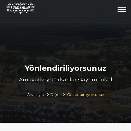
Togg
navi
Yönlendiriliyorsunuz
Arnavutköy Türkanlar Gayrimenkul
Anasayfa
Diğer
Yönlendiriliyorsunuz