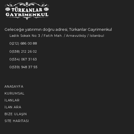
Geleceğe yatırımın doğru adresi, Türkanlar Gayrimenkul
Ladik Sokak No: 3 / Fatih Mah. / Arnavutköy / İstanbul
0(212) 686 00 88
0(538) 212 26 02
0(534) 067 31 63
0(539) 948 37 93
ANASAYFA
KURUMSAL
İLANLAR
İLAN ARA
BIZE ULAŞIN
SITE HARITASI