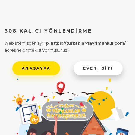
308 KALICI YÖNLENDIRME
Web sitemizden ayrılıp,
https://turkanlargayrimenkul.com/
adresine gitmek istiyor musunuz?
ANASAYFA
EVET, GIT!