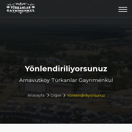
Togg
navi
Yönlendiriliyorsunuz
Arnavutköy Türkanlar Gayrimenkul
Anasayfa
Diğer
Yönlendiriliyorsunuz