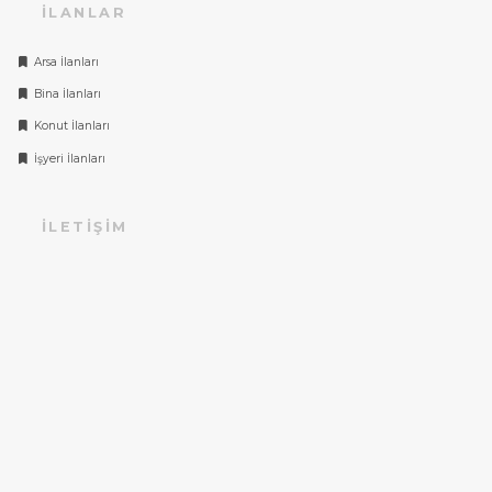
İLANLAR
Arsa İlanları
Bina İlanları
Konut İlanları
İşyeri İlanları
İLETIŞIM