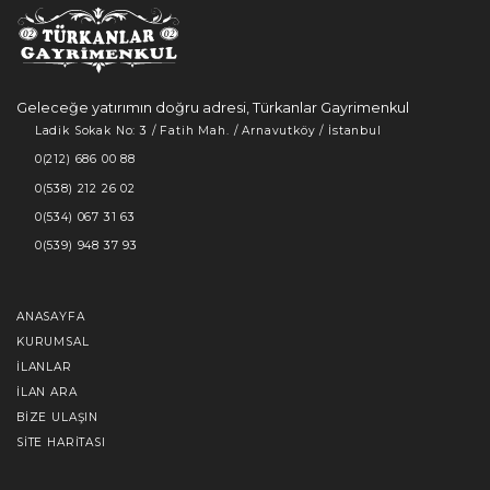
Geleceğe yatırımın doğru adresi, Türkanlar Gayrimenkul
Ladik Sokak No: 3 / Fatih Mah. / Arnavutköy / İstanbul
0(212) 686 00 88
0(538) 212 26 02
0(534) 067 31 63
0(539) 948 37 93
ANASAYFA
KURUMSAL
İLANLAR
İLAN ARA
BIZE ULAŞIN
SITE HARITASI