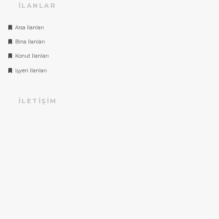
İLANLAR
Arsa İlanları
Bina İlanları
Konut İlanları
İşyeri İlanları
İLETIŞIM