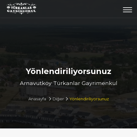
Togg
navi
Yönlendiriliyorsunuz
Arnavutköy Türkanlar Gayrimenkul
Anasayfa
Diğer
Yönlendiriliyorsunuz