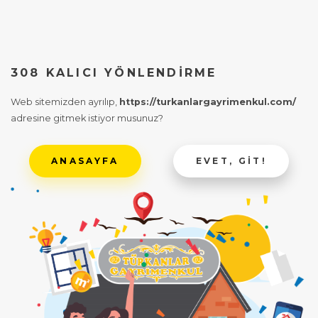
308 KALICI YÖNLENDIRME
Web sitemizden ayrılıp,
https://turkanlargayrimenkul.com/
adresine gitmek istiyor musunuz?
ANASAYFA
EVET, GIT!