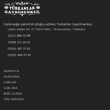
Geleceğe yatırımın doğru adresi, Türkanlar Gayrimenkul
Ladik Sokak No: 3 / Fatih Mah. / Arnavutköy / İstanbul
0(212) 686 00 88
0(538) 212 26 02
0(534) 067 31 63
0(539) 948 37 93
ANASAYFA
KURUMSAL
İLANLAR
İLAN ARA
BIZE ULAŞIN
SITE HARITASI