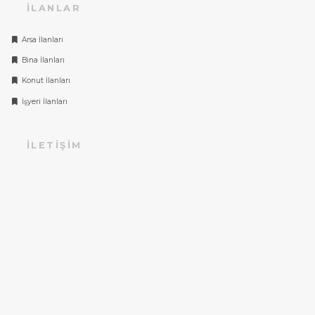
İLANLAR
Arsa İlanları
Bina İlanları
Konut İlanları
İşyeri İlanları
İLETIŞIM