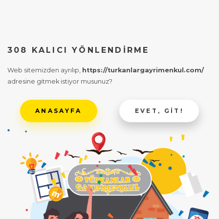
308 KALICI YÖNLENDIRME
Web sitemizden ayrılıp,
https://turkanlargayrimenkul.com/
adresine gitmek istiyor musunuz?
ANASAYFA
EVET, GIT!