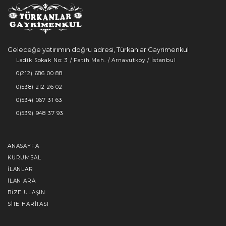
Geleceğe yatırımın doğru adresi, Türkanlar Gayrimenkul
Ladik Sokak No: 3 / Fatih Mah. / Arnavutköy / İstanbul
0(212) 686 00 88
0(538) 212 26 02
0(534) 067 31 63
0(539) 948 37 93
ANASAYFA
KURUMSAL
İLANLAR
İLAN ARA
BIZE ULAŞIN
SITE HARITASI