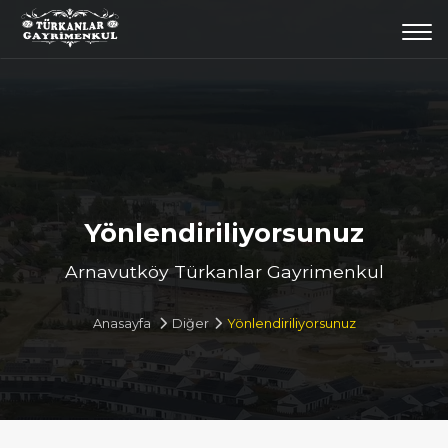
Togg
navi
Yönlendiriliyorsunuz
Arnavutköy Türkanlar Gayrimenkul
Anasayfa
Diğer
Yönlendiriliyorsunuz