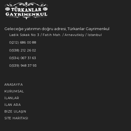
Geleceğe yatırımın doğru adresi, Türkanlar Gayrimenkul
Ladik Sokak No: 3 / Fatih Mah. / Arnavutköy / İstanbul
0(212) 686 00 88
0(538) 212 26 02
0(534) 067 31 63
0(539) 948 37 93
ANASAYFA
KURUMSAL
İLANLAR
İLAN ARA
BIZE ULAŞIN
SITE HARITASI