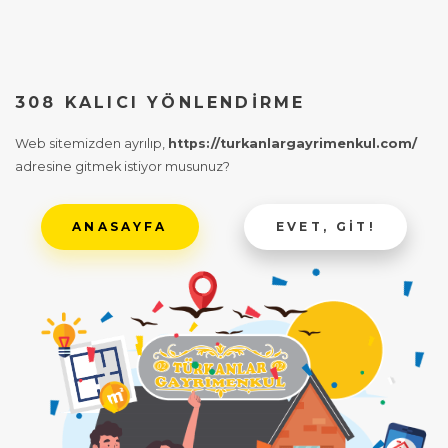
308 KALICI YÖNLENDIRME
Web sitemizden ayrılıp,
https://turkanlargayrimenkul.com/
adresine gitmek istiyor musunuz?
ANASAYFA
EVET, GIT!