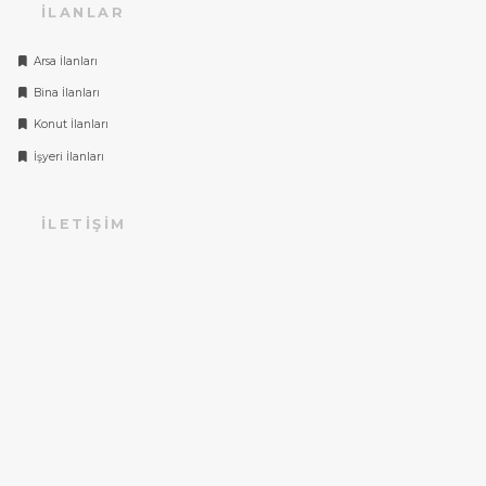
İLANLAR
Arsa İlanları
Bina İlanları
Konut İlanları
İşyeri İlanları
İLETIŞIM