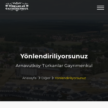
Togg
navi
Yönlendiriliyorsunuz
Arnavutköy Türkanlar Gayrimenkul
Anasayfa
Diğer
Yönlendiriliyorsunuz