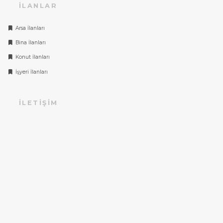
İLANLAR
Arsa İlanları
Bina İlanları
Konut İlanları
İşyeri İlanları
İLETIŞIM