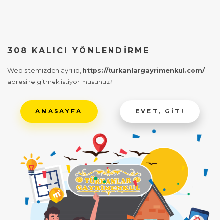
308 KALICI YÖNLENDIRME
Web sitemizden ayrılıp,
https://turkanlargayrimenkul.com/
adresine gitmek istiyor musunuz?
ANASAYFA
EVET, GIT!