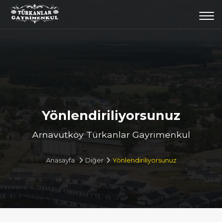
Togg
navi
Yönlendiriliyorsunuz
Arnavutköy Türkanlar Gayrimenkul
Anasayfa
Diğer
Yönlendiriliyorsunuz