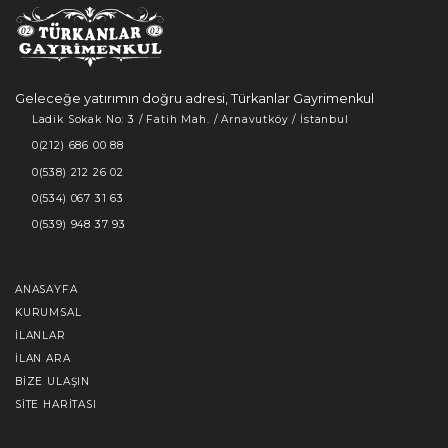
Geleceğe yatırımın doğru adresi, Türkanlar Gayrimenkul
Ladik Sokak No: 3 / Fatih Mah. / Arnavutköy / İstanbul
0(212) 686 00 88
0(538) 212 26 02
0(534) 067 31 63
0(539) 948 37 93
ANASAYFA
KURUMSAL
İLANLAR
İLAN ARA
BIZE ULAŞIN
SITE HARITASI