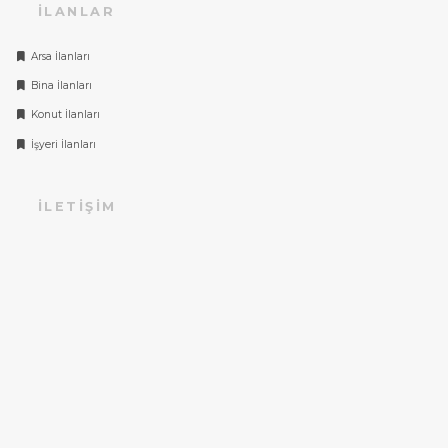
İLANLAR
Arsa İlanları
Bina İlanları
Konut İlanları
İşyeri İlanları
İLETIŞIM