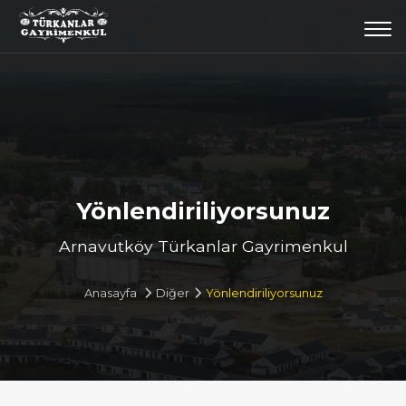
Togg
navi
Yönlendiriliyorsunuz
Arnavutköy Türkanlar Gayrimenkul
Anasayfa
Diğer
Yönlendiriliyorsunuz