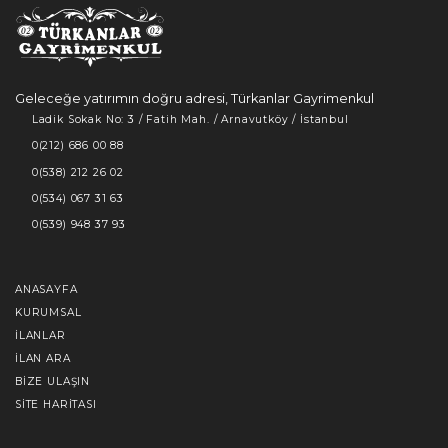
Geleceğe yatırımın doğru adresi, Türkanlar Gayrimenkul
Ladik Sokak No: 3 / Fatih Mah. / Arnavutköy / İstanbul
0(212) 686 00 88
0(538) 212 26 02
0(534) 067 31 63
0(539) 948 37 93
ANASAYFA
KURUMSAL
İLANLAR
İLAN ARA
BIZE ULAŞIN
SITE HARITASI