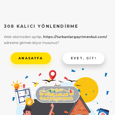
308 KALICI YÖNLENDIRME
Web sitemizden ayrılıp,
https://turkanlargayrimenkul.com/
adresine gitmek istiyor musunuz?
ANASAYFA
EVET, GIT!