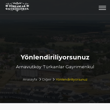
Togg
navi
Yönlendiriliyorsunuz
Arnavutköy Türkanlar Gayrimenkul
Anasayfa
Diğer
Yönlendiriliyorsunuz