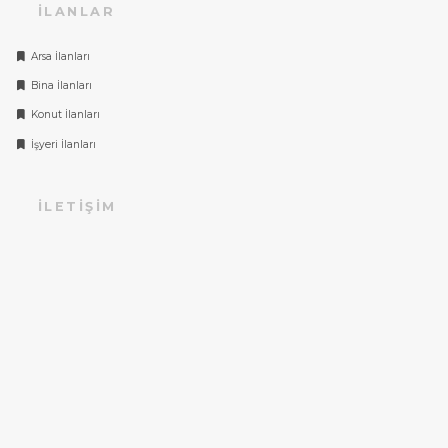
İLANLAR
Arsa İlanları
Bina İlanları
Konut İlanları
İşyeri İlanları
İLETIŞIM