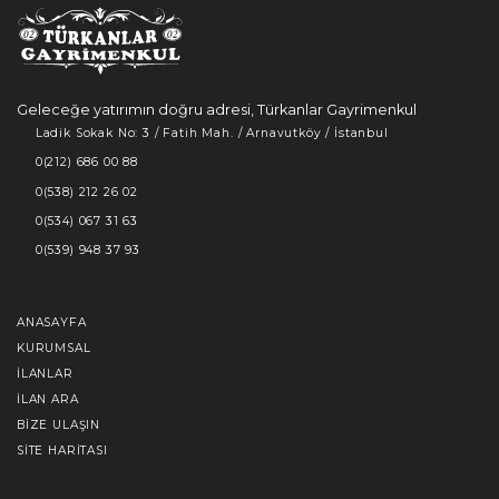
Geleceğe yatırımın doğru adresi, Türkanlar Gayrimenkul
Ladik Sokak No: 3 / Fatih Mah. / Arnavutköy / İstanbul
0(212) 686 00 88
0(538) 212 26 02
0(534) 067 31 63
0(539) 948 37 93
ANASAYFA
KURUMSAL
İLANLAR
İLAN ARA
BIZE ULAŞIN
SITE HARITASI