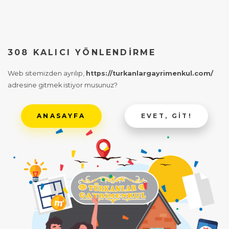
308 KALICI YÖNLENDIRME
Web sitemizden ayrılıp,
https://turkanlargayrimenkul.com/
adresine gitmek istiyor musunuz?
ANASAYFA
EVET, GIT!