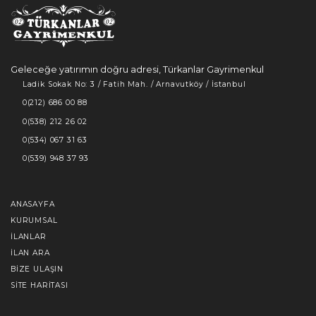
Geleceğe yatırımın doğru adresi, Türkanlar Gayrimenkul
Ladik Sokak No: 3 / Fatih Mah. / Arnavutköy / İstanbul
0(212) 686 00 88
0(538) 212 26 02
0(534) 067 31 63
0(539) 948 37 93
ANASAYFA
KURUMSAL
İLANLAR
İLAN ARA
BIZE ULAŞIN
SITE HARITASI