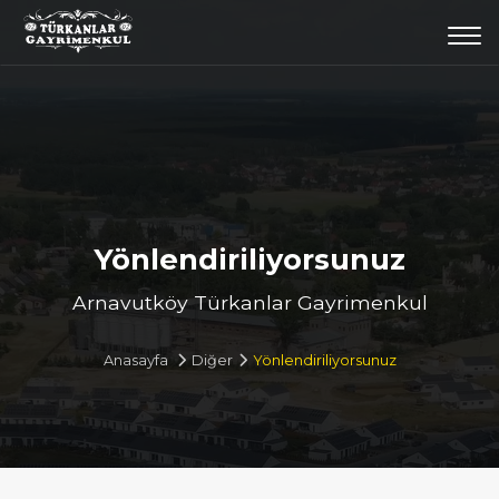
Togg
navi
Yönlendiriliyorsunuz
Arnavutköy Türkanlar Gayrimenkul
Anasayfa
Diğer
Yönlendiriliyorsunuz