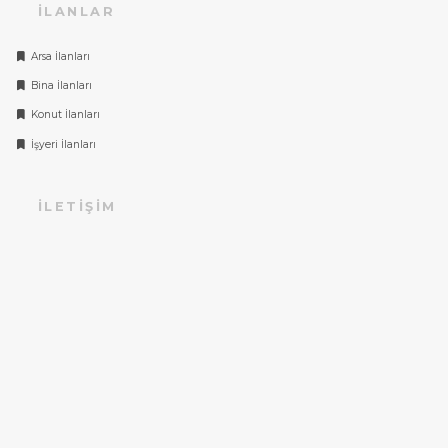
İLANLAR
Arsa İlanları
Bina İlanları
Konut İlanları
İşyeri İlanları
İLETIŞIM