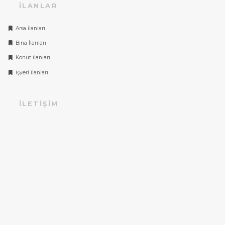
İLANLAR
Arsa İlanları
Bina İlanları
Konut İlanları
İşyeri İlanları
İLETIŞIM