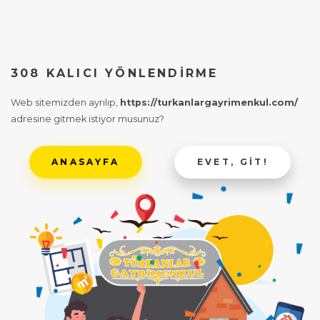
308 KALICI YÖNLENDIRME
Web sitemizden ayrılıp,
https://turkanlargayrimenkul.com/
adresine gitmek istiyor musunuz?
ANASAYFA
EVET, GIT!