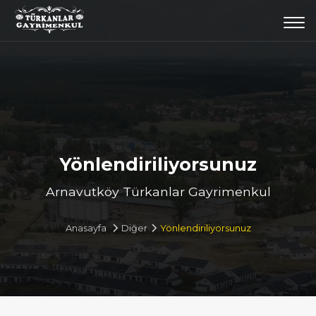
Togg
navi
Yönlendiriliyorsunuz
Arnavutköy Türkanlar Gayrimenkul
Anasayfa
Diğer
Yönlendiriliyorsunuz