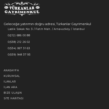
Geleceğe yatırımın doğru adresi, Türkanlar Gayrimenkul
Ladik Sokak No: 3 / Fatih Mah. / Arnavutköy / İstanbul
0(212) 686 00 88
0(538) 212 26 02
0(534) 067 31 63
0(539) 948 37 93
ANASAYFA
KURUMSAL
İLANLAR
İLAN ARA
BIZE ULAŞIN
SITE HARITASI