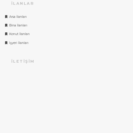
İLANLAR
Arsa İlanları
Bina İlanları
Konut İlanları
İşyeri İlanları
İLETIŞIM