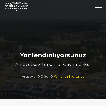
Togg
navi
Yönlendiriliyorsunuz
Arnavutköy Türkanlar Gayrimenkul
Anasayfa
Diğer
Yönlendiriliyorsunuz