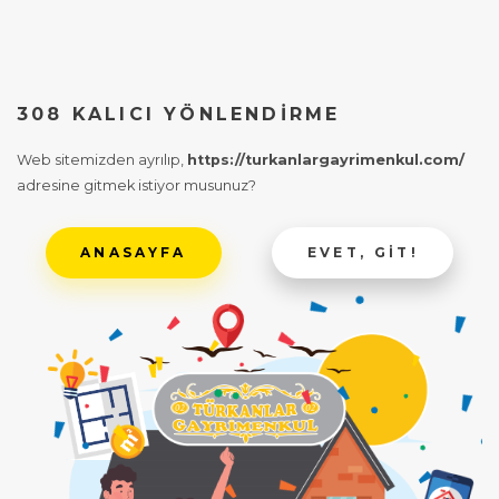
308 KALICI YÖNLENDIRME
Web sitemizden ayrılıp,
https://turkanlargayrimenkul.com/
adresine gitmek istiyor musunuz?
ANASAYFA
EVET, GIT!