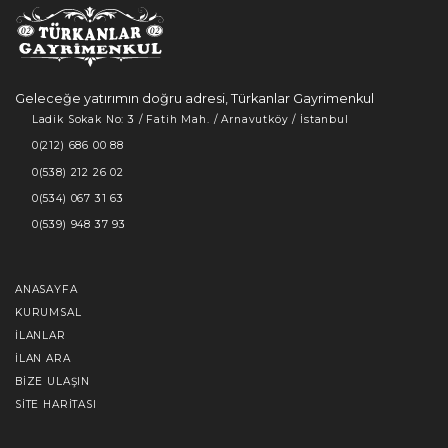
Geleceğe yatırımın doğru adresi, Türkanlar Gayrimenkul
Ladik Sokak No: 3 / Fatih Mah. / Arnavutköy / İstanbul
0(212) 686 00 88
0(538) 212 26 02
0(534) 067 31 63
0(539) 948 37 93
ANASAYFA
KURUMSAL
İLANLAR
İLAN ARA
BIZE ULAŞIN
SITE HARITASI